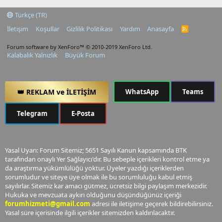
Türkçe (TR)
İletişim
Koşullar
Gizlilik Politikası
Yardım
Anasayfa
R
S
S
Forum software by XenForo™
© 2010-2019 XenForo Ltd.
Kalabalık Yalnızlık
Büyük Forum
👑 REKLAM ve İLETİŞİM
WhatsApp
Teams
Telegram
E-Posta
Yasal Uyarı: Forum Sitemiz; 5651 Sayılı Kanun kapsamında BTK
tarafından onaylı Yer Sağlayıcı'dır. Bu sebeple içerikleri kontrol etme ya
da araştırma yükümlülüğü yoktur. Üyeler yazdığı içeriklerden
sorumludur ve siteye üye olmak ile bu sorumluluğu kabul etmiş
sayılırlar. Sitemiz kar amacı gütmez, ücretsiz bilgi paylaşım merkezidir.
Hukuka ve mevzuata aykırı olduğunu düşündüğünüz içeriği
forumhizmeti@gmail.com
adresi ile iletişime geçerek bildirebilirsiniz.
Yasal süre içerisinde ilgili içerikler sitemizden kaldırılacaktır.