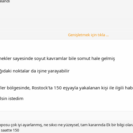
alandı
Genişletmek için tıkla ...
nekler sayesinde soyut kavramlar bile somut hale gelmiş
ıdaki noktalar da işine yarayabilir
ler bölgesinde, Rostock'ta 150 eşyayla yakalanan kişi ile ilgili h
lsin istedim
posu çok iyi ayarlanmış, ne sıkıcı ne yüzeysel, tam kararında Ek bir bilgi ola
a saatte 150