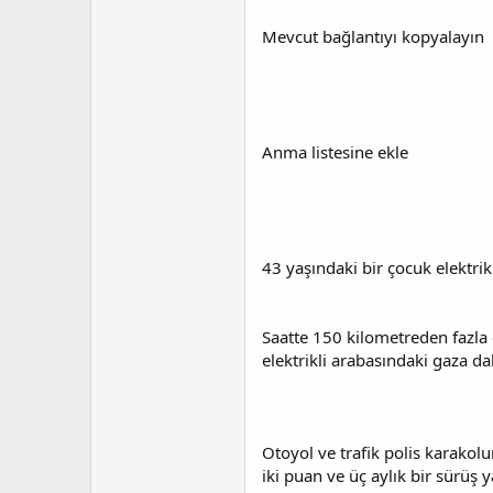
t
r
a
i
Mevcut bağlantıyı kopyalayın
n
h
i
Anma listesine ekle
43 yaşındaki bir çocuk elektri
Saatte 150 kilometreden fazla
elektrikli arabasındaki gaza da
Otoyol ve trafik polis karako
iki puan ve üç aylık bir sürüş 