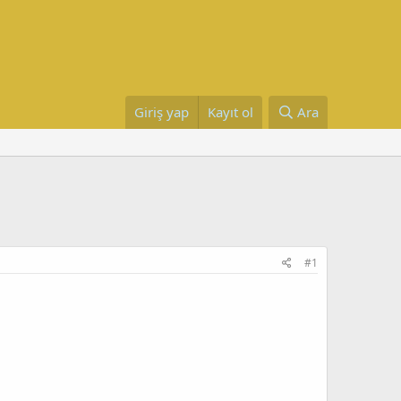
Giriş yap
Kayıt ol
Ara
#1