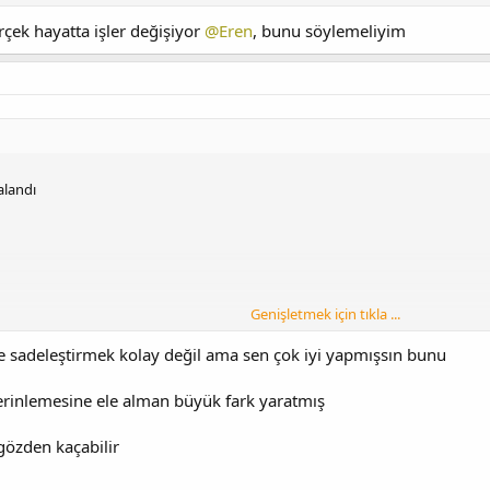
ek hayatta işler değişiyor
@Eren
, bunu söylemeliyim
alandı
Genişletmek için tıkla ...
de sadeleştirmek kolay değil ama sen çok iyi yapmışsın bunu
inlemesine ele alman büyük fark yaratmış
gözden kaçabilir