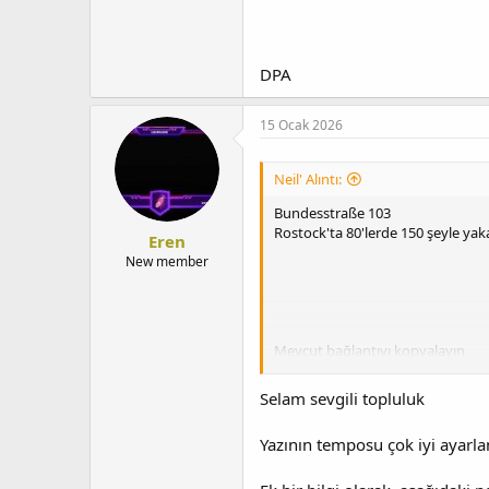
DPA
15 Ocak 2026
Neil' Alıntı:
Bundesstraße 103
Rostock'ta 80'lerde 150 şeyle yak
Eren
New member
Mevcut bağlantıyı kopyalayın
Selam sevgili topluluk
Yazının temposu çok iyi ayarla
Anma listesine ekle