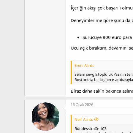
İçeriğin akışı çok başarılı ol
Anma listesine ekle
Deneyimlerime göre şunu da bel
43 yaşındaki bir çocuk elektrikli
Sürücüye 800 euro para ce
Ucu açık bıraktım, devamını sen
Eren' Alıntı:
Selam sevgili topluluk Yazının tem
Rostock'ta bir kişinin e-arabasıyl
Biraz daha sakin bakınca aslı
15 Ocak 2026
Neil' Alıntı:
Bundesstraße 103