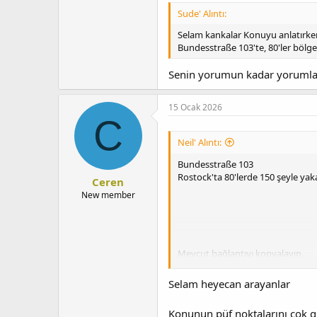
43 yaşındaki bir çocuk elektrikli
Sude' Alıntı:
Selam kankalar Konuyu anlatırken
Bundesstraße 103'te, 80'ler bölge
Senin yorumun kadar yorumla
15 Ocak 2026
C
Neil' Alıntı:
Bundesstraße 103
Rostock'ta 80'lerde 150 şeyle yak
Ceren
New member
Mevcut bağlantıyı kopyalayın
Selam heyecan arayanlar
Konunun püf noktalarını çok gü
Anma listesine ekle