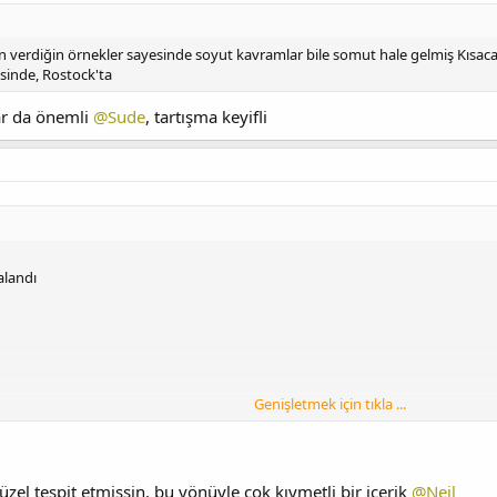
 verdiğin örnekler sayesinde soyut kavramlar bile somut hale gelmiş Kısaca 
sinde, Rostock'ta
r da önemli
@Sude
, tartışma keyifli
alandı
Genişletmek için tıkla ...
zel tespit etmişsin, bu yönüyle çok kıymetli bir içerik
@Neil