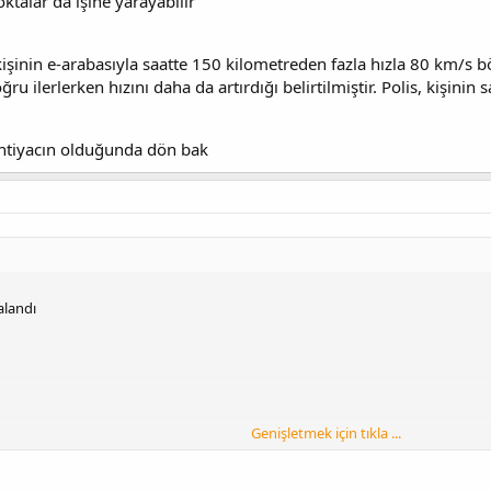
oktalar da işine yarayabilir
kişinin e-arabasıyla saatte 150 kilometreden fazla hızla 80 km/s b
lerlerken hızını daha da artırdığı belirtilmiştir. Polis, kişinin sa
ihtiyacın olduğunda dön bak
alandı
Genişletmek için tıkla ...