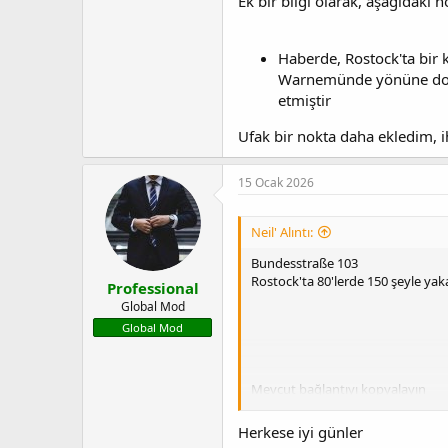
Ek bir bilgi olarak, aşağıdaki n
43 yaşındaki bir çocuk elektrikli
Haberde, Rostock'ta bir 
Warnemünde yönüne doğru i
etmiştir
Ufak bir nokta daha ekledim, 
15 Ocak 2026
Neil' Alıntı:
Bundesstraße 103
Rostock'ta 80'lerde 150 şeyle yak
Professional
Global Mod
Global Mod
Mevcut bağlantıyı kopyalayın
Herkese iyi günler