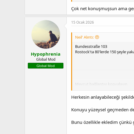
Çok net konuşmuşsun ama gerç
15 Ocak 2026
Neil' Alıntı:
Bundesstraße 103
Rostock'ta 80'lerde 150 şeyle yak
Hypophrenia
Global Mod
Global Mod
Mevcut bağlantıyı kopyalayın
Herkesin anlayabileceği şekil
Konuyu yüzeysel geçmeden der
Anma listesine ekle
Bunu özellikle ekledim çünkü 