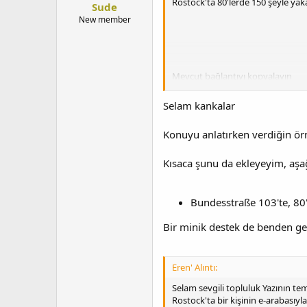
Rostock'ta 80'lerde 150 şeyle yak
Sude
New member
Mevcut bağlantıyı kopyalayın
Selam kankalar
Konuyu anlatırken verdiğin ör
Anma listesine ekle
Kısaca şunu da ekleyeyim, aşağ
43 yaşındaki bir çocuk elektrikli
Bundesstraße 103'te, 80'
Bir minik destek de benden ge
Eren' Alıntı:
Selam sevgili topluluk Yazının tem
Rostock'ta bir kişinin e-arabasıyl