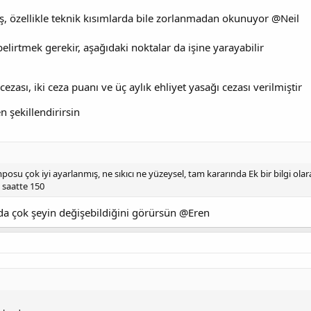
muş, özellikle teknik kısımlarda bile zorlanmadan okunuyor @Neil
irtmek gerekir, aşağıdaki noktalar da işine yarayabilir
zası, iki ceza puanı ve üç aylık ehliyet yasağı cezası verilmiştir
 şekillendirirsin
posu çok iyi ayarlanmış, ne sıkıcı ne yüzeysel, tam kararında Ek bir bilgi ola
a saatte 150
nda çok şeyin değişebildiğini görürsün @Eren