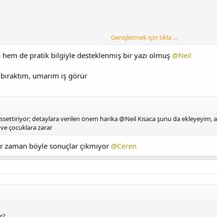
Genişletmek için tıkla ...
hem de pratik bilgiyle desteklenmiş bir yazı olmuş
@Neil
bıraktım, umarım iş görür
issettiriyor; detaylara verilen önem harika @Neil Kısaca şunu da ekleyeyim, a
beveynler
ve çocuklara zarar
er zaman böyle sonuçlar çıkmıyor
@Ceren
ur?