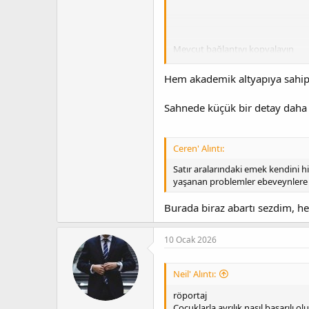
Mevcut bağlantıyı kopyalayın
Hem akademik altyapıya sahip 
Sahnede küçük bir detay daha 
Anma listesine ekle
Ceren' Alıntı:
Satır aralarındaki emek kendini h
Artık birlikte olmak istemeyen e
yaşanan problemler ebeveynlere 
Burada biraz abartı sezdim, h
10 Ocak 2026
Neil' Alıntı:
röportaj
Çocuklarla ayrılık nasıl başarılı ol