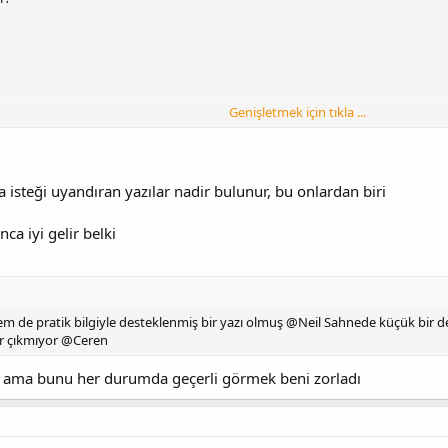
Genişletmek için tıkla ...
 isteği uyandıran yazılar nadir bulunur, bu onlardan biri
ca iyi gelir belki
beveynler
 de pratik bilgiyle desteklenmiş bir yazı olmuş @Neil Sahnede küçük bir de
r çıkmıyor @Ceren
ama bunu her durumda geçerli görmek beni zorladı