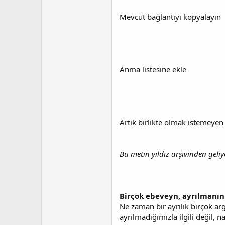
t
r
a
i
Mevcut bağlantıyı kopyalayın
n
h
i
Anma listesine ekle
Artık birlikte olmak istemeyen
Bu metin yıldız arşivinden geliyo
Birçok ebeveyn, ayrılmanın
Ne zaman bir ayrılık birçok argü
ayrılmadığımızla ilgili değil, na