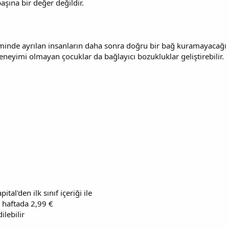
başına bir değer değildir.
inde ayrılan insanların daha sonra doğru bir bağ kuramayacağı k
 deneyimi olmayan çocuklar da bağlayıcı bozukluklar geliştirebilir.
ital'den ilk sınıf içeriği ile
a haftada 2,99 €
ilebilir