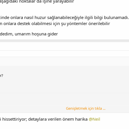
aşağıdaki noktalar da işine yarayabilir
beveynler
inde onlara nasıl huzur sağlanabileceğiyle ilgili bilgi bulunamad
n onlara destek olabilmesi için şu yöntemler önerilebilir
 dedim, umarım hoşuna gider
ur?
Genişletmek için tıkla ...
i hissettiriyor; detaylara verilen önem harika
@Neil