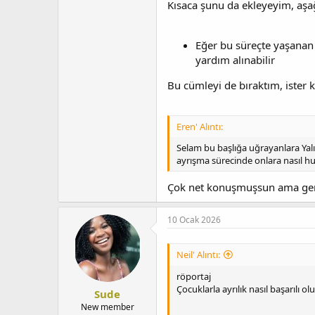
Kısaca şunu da ekleyeyim, aşağ
Anma listesine ekle
Eğer bu süreçte yaşanan 
yardım alınabilir
Artık birlikte olmak istemeyen e
Bu cümleyi de bıraktım, ister ku
Eren' Alıntı:
Selam bu başlığa uğrayanlara Yalı
ayrışma sürecinde onlara nasıl h
Çok net konuşmuşsun ama gerç
10 Ocak 2026
Neil' Alıntı:
röportaj
Çocuklarla ayrılık nasıl başarılı ol
Sude
New member