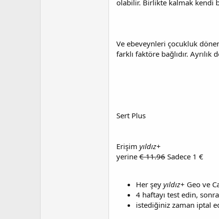
olabilir. Birlikte kalmak kendi 
Ve ebeveynleri çocukluk dönem
farklı faktöre bağlıdır. Ayrılık
Sert Plus
Erişim
yıldız
+
yerine
€ 11.96
Sadece 1 €
Her şey
yıldız
+ Geo ve Cap
4 haftayı test edin, sonr
istediğiniz zaman iptal ed