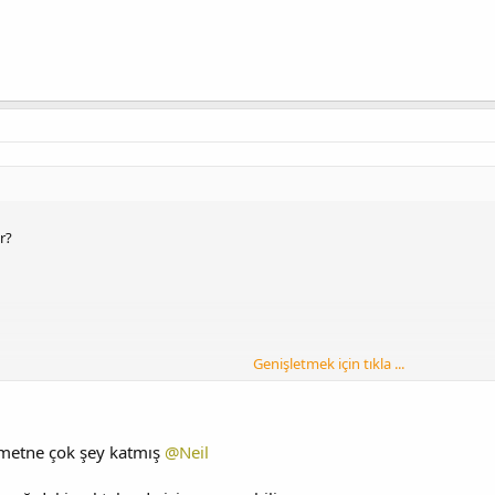
ur?
Genişletmek için tıkla ...
n metne çok şey katmış
@Neil