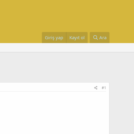
Giriş yap
Kayıt ol
Ara
#1