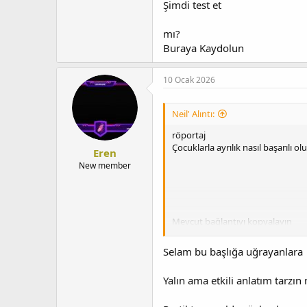
Şimdi test et
mı?
Buraya Kaydolun
10 Ocak 2026
Neil' Alıntı:
röportaj
Çocuklarla ayrılık nasıl başarılı ol
Eren
New member
Mevcut bağlantıyı kopyalayın
Selam bu başlığa uğrayanlara
Yalın ama etkili anlatım tarzı
Anma listesine ekle