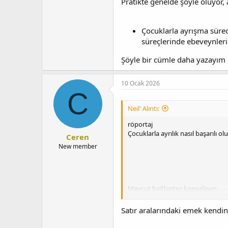
Pratikte genelde şöyle oluyor, 
Artık birlikte olmak istemeyen e
Çocuklarla ayrışma sürec
süreçlerinde ebeveynleri
Şöyle bir cümle daha yazayım
10 Ocak 2026
C
Neil' Alıntı:
röportaj
Çocuklarla ayrılık nasıl başarılı ol
Ceren
New member
Mevcut bağlantıyı kopyalayın
Satır aralarındaki emek kendin