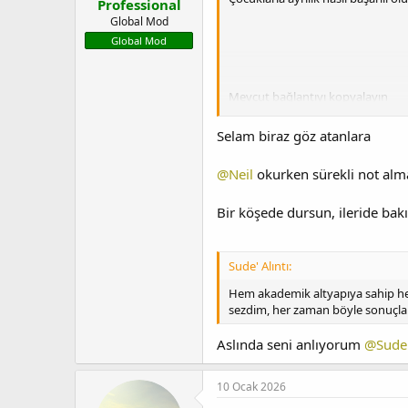
Professional
Global Mod
Global Mod
Mevcut bağlantıyı kopyalayın
Selam biraz göz atanlara
@Neil
okurken sürekli not alma
Anma listesine ekle
Bir köşede dursun, ileride bakın
Artık birlikte olmak istemeyen e
Sude' Alıntı:
Hem akademik altyapıya sahip hem
sezdim, her zaman böyle sonuçla
Aslında seni anlıyorum
@Sude
10 Ocak 2026