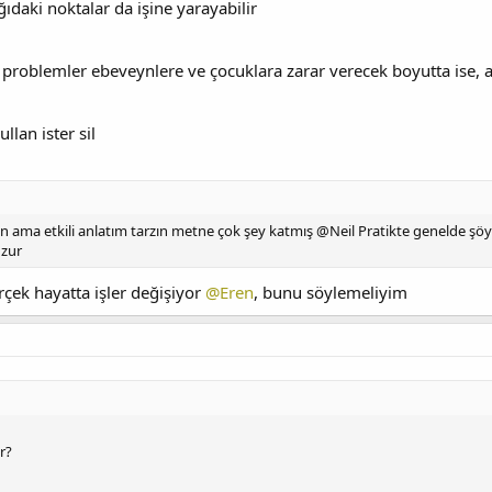
ıdaki noktalar da işine yarayabilir
problemler ebeveynlere ve çocuklara zarar verecek boyutta ise, a
beveynler
llan ister sil
n ama etkili anlatım tarzın metne çok şey katmış @Neil Pratikte genelde şöyle
uzur
ek hayatta işler değişiyor
@Eren
, bunu söylemeliyim
ur?