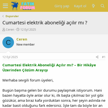
Giriş yap
Kayıt ol
Duyurular
Cumartesi elektrik aboneliği açılır mı ?
K
B
Ceren
12 Eyl 2025
o
a
n
ş
Ceren
C
u
l
New member
y
a
u
n
b
g
12 Eyl 2025
#1
a
ı
ş
ç
Cumartesi Elektrik Aboneliği Açılır mı? – Bir Hikâye
l
t
Üzerinden Çözüm Arayışı
a
a
t
r
Merhaba sevgili forum üyeleri,
a
i
n
h
Bugün başıma gelen bir durumu paylaşmak istiyorum. Hani
i
bazen hayatta öyle anlar olur ki, ilk başta çıkılmaz bir yol gibi
gözükür, ama biraz kafa yorduktan sonra, her şeyin aslında ne
kadar basit olduğunu fark edersiniz. İşte tam da böyle bir an