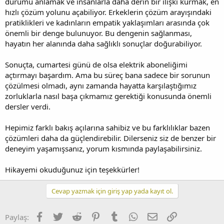
durumu anlamak ve insanlarla daha derin bir ilişki kurmak, en
hızlı çözüm yolunu açabiliyor. Erkeklerin çözüm arayışındaki
pratiklikleri ve kadınların empatik yaklaşımları arasında çok
önemli bir denge bulunuyor. Bu dengenin sağlanması,
hayatın her alanında daha sağlıklı sonuçlar doğurabiliyor.
Sonuçta, cumartesi günü de olsa elektrik aboneliğimi
açtırmayı başardım. Ama bu süreç bana sadece bir sorunun
çözülmesi olmadı, aynı zamanda hayatta karşılaştığımız
zorluklarla nasıl başa çıkmamız gerektiği konusunda önemli
dersler verdi.
Hepimiz farklı bakış açılarına sahibiz ve bu farklılıklar bazen
çözümleri daha da güçlendirebilir. Dilerseniz siz de benzer bir
deneyim yaşamışsanız, yorum kısmında paylaşabilirsiniz.
Hikayemi okuduğunuz için teşekkürler!
Cevap yazmak için giriş yap yada kayıt ol.
Facebook
Twitter
Reddit
Pinterest
Tumblr
WhatsApp
E-posta
Link
Paylaş: