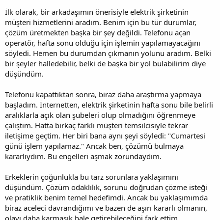
İlk olarak, bir arkadaşımın önerisiyle elektrik şirketinin
müşteri hizmetlerini aradım. Benim için bu tür durumlar,
çözüm üretmekten başka bir şey değildi. Telefonu açan
operatör, hafta sonu olduğu için işlemin yapılamayacağını
söyledi. Hemen bu durumdan çıkmanın yolunu aradım. Belki
bir şeyler halledebilir, belki de başka bir yol bulabilirim diye
düşündüm.
Telefonu kapattıktan sonra, biraz daha araştırma yapmaya
başladım. İnternetten, elektrik şirketinin hafta sonu bile belirli
aralıklarla açık olan şubeleri olup olmadığını öğrenmeye
çalıştım. Hatta birkaç farklı müşteri temsilcisiyle tekrar
iletişime geçtim. Her biri bana aynı şeyi söyledi: "Cumartesi
günü işlem yapılamaz." Ancak ben, çözümü bulmaya
kararlıydım. Bu engelleri aşmak zorundaydım.
Erkeklerin çoğunlukla bu tarz sorunlara yaklaşımını
düşündüm. Çözüm odaklılık, sorunu doğrudan çözme isteği
ve pratiklik benim temel hedefimdi. Ancak bu yaklaşımımda
biraz aceleci davrandığımı ve bazen de aşırı kararlı olmanın,
olayı daha karmaşık hale getirebileceğini fark ettim.