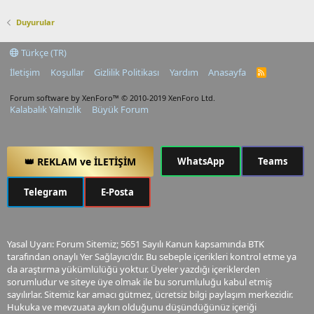
Duyurular
Türkçe (TR)
İletişim
Koşullar
Gizlilik Politikası
Yardım
Anasayfa
R
S
S
Forum software by XenForo™
© 2010-2019 XenForo Ltd.
Kalabalık Yalnızlık
Büyük Forum
👑 REKLAM ve İLETİŞİM
WhatsApp
Teams
Telegram
E-Posta
Yasal Uyarı: Forum Sitemiz; 5651 Sayılı Kanun kapsamında BTK
tarafından onaylı Yer Sağlayıcı'dır. Bu sebeple içerikleri kontrol etme ya
da araştırma yükümlülüğü yoktur. Üyeler yazdığı içeriklerden
sorumludur ve siteye üye olmak ile bu sorumluluğu kabul etmiş
sayılırlar. Sitemiz kar amacı gütmez, ücretsiz bilgi paylaşım merkezidir.
Hukuka ve mevzuata aykırı olduğunu düşündüğünüz içeriği