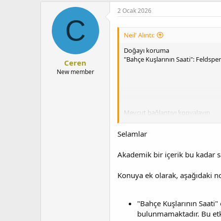
2 Ocak 2026
C
Neil' Alıntı:
Doğayı koruma
"Bahçe Kuşlarının Saati": Feldspe
Ceren
New member
Mevcut bağlantıyı kopyalayın
Selamlar
Akademik bir içerik bu kadar sa
Anma listesine ekle
Konuya ek olarak, aşağıdaki no
Katılım
"Bahçe Kuşlarının Saati" e
bulunmamaktadır. Bu etki