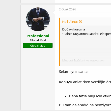
2 Ocak 2026
Neil' Alıntı:
Doğayı koruma
"Bahçe Kuşlarının Saati": Feldspe
Professional
Global Mod
Global Mod
Mevcut bağlantıyı kopyalayın
Selam iyi insanlar
Konuyu anlatırken verdiğin ör
Anma listesine ekle
Daha fazla bilgi için etki
Bu tam da aradığına benziyo
Katılım