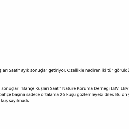
rı Saati” ayık sonuçlar getiriyor. Özellikle nadiren iki tür görüld
n sonuçları “Bahçe Kuşları Saati” Nature Koruma Derneği LBV. LBV
 bahçe başına sadece ortalama 26 kuşu gözlemleyebildiler. Bu on 
 kuş sayılmadı.