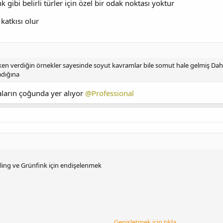
 gibi belirli türler için özel bir odak noktası yoktur
katkısı olur
en verdiğin örnekler sayesinde soyut kavramlar bile somut hale gelmiş Daha fa
adığına
aların çoğunda yer alıyor
@Professional
rling ve Grünfink için endişelenmek
Genişletmek için tıkla ...