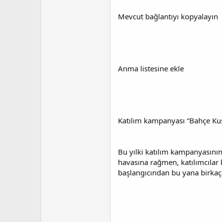
t
r
a
i
Mevcut bağlantıyı kopyalayın
n
h
i
Anma listesine ekle
Katılım kampanyası “Bahçe Kuşla
Bu yılki katılım kampanyasını
havasına rağmen, katılımcılar
başlangıcından bu yana birkaç