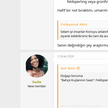
feldsperling veya grünfink
Hafif bir not bıraktım, umarım 
Professional' Alıntı:
Selam iyi insanlar Konuyu anlatırk
ziyaret edebilirsiniz Bu tam da ar
Senin değindiğin şey araştırm
2 Ocak 2026
Neil' Alıntı:
Doğayı koruma
"Bahçe Kuşlarının Saati": Feldspe
Sude
New member
Mevcut bağlantıyı kopyalayın