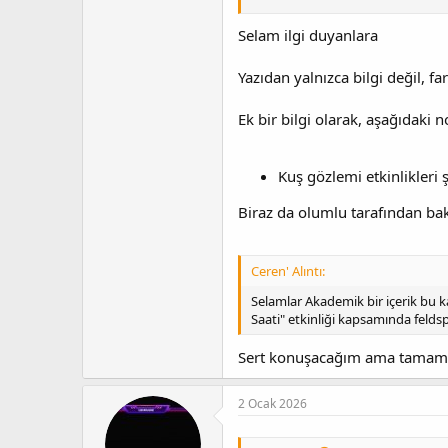
Selam ilgi duyanlara
Yazıdan yalnızca bilgi değil, f
Anma listesine ekle
Ek bir bilgi olarak, aşağıdaki n
Katılım
Kuş gözlemi etkinlikleri 
Biraz da olumlu tarafından ba
Ceren' Alıntı:
Selamlar Akademik bir içerik bu ka
Saati" etkinliği kapsamında feldsp
Sert konuşacağım ama tamam
2 Ocak 2026