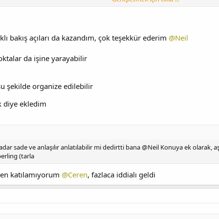
arklı bakış açıları da kazandım, çok teşekkür ederim
@Neil
oktalar da işine yarayabilir
şu şekilde organize edilebilir
k diye ekledim
dar sade ve anlaşılır anlatılabilir mi dedirtti bana @Neil Konuya ek olarak, a
erling (tarla
en katılamıyorum
@Ceren
, fazlaca iddialı geldi