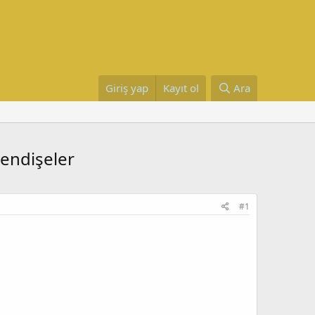
Giriş yap
Kayıt ol
Ara
 endişeler
#1