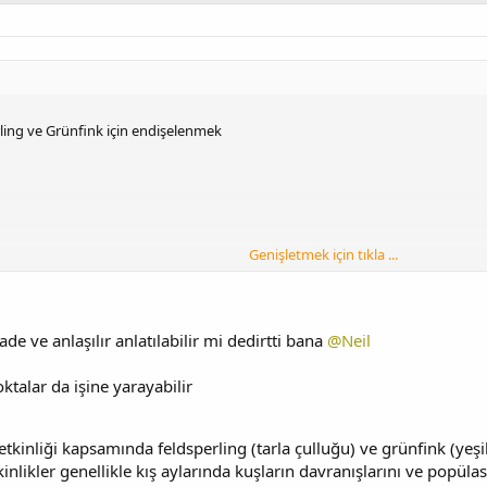
rling ve Grünfink için endişelenmek
Genişletmek için tıkla ...
de ve anlaşılır anlatılabilir mi dedirtti bana
@Neil
ktalar da işine yarayabilir
tkinliği kapsamında feldsperling (tarla çulluğu) ve grünfink (yeşil k
nlikler genellikle kış aylarında kuşların davranışlarını ve popü