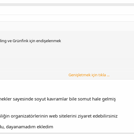
rling ve Grünfink için endişelenmek
Genişletmek için tıkla ...
nekler sayesinde soyut kavramlar bile somut hale gelmiş
nliğin organizatörlerinin web sitelerini ziyaret edebilirsiniz
rdu, dayanamadım ekledim