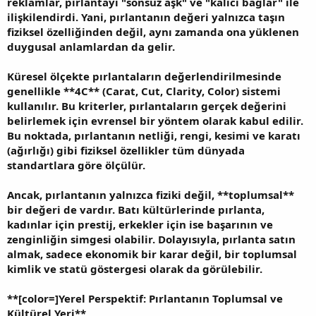
reklamlar, pırlantayı "sonsuz aşk" ve "kalıcı bağlar" ile
ilişkilendirdi. Yani, pırlantanın değeri yalnızca taşın
fiziksel özelliğinden değil, aynı zamanda ona yüklenen
duygusal anlamlardan da gelir.
Küresel ölçekte pırlantaların değerlendirilmesinde
genellikle **4C** (Carat, Cut, Clarity, Color) sistemi
kullanılır. Bu kriterler, pırlantaların gerçek değerini
belirlemek için evrensel bir yöntem olarak kabul edilir.
Bu noktada, pırlantanın netliği, rengi, kesimi ve karatı
(ağırlığı) gibi fiziksel özellikler tüm dünyada
standartlara göre ölçülür.
Ancak, pırlantanın yalnızca fiziki değil, **toplumsal**
bir değeri de vardır. Batı kültürlerinde pırlanta,
kadınlar için prestij, erkekler için ise başarının ve
zenginliğin simgesi olabilir. Dolayısıyla, pırlanta satın
almak, sadece ekonomik bir karar değil, bir toplumsal
kimlik ve statü göstergesi olarak da görülebilir.
**
[color=]Yerel Perspektif: Pırlantanın Toplumsal ve
Kültürel Yeri**