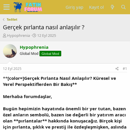
Giriş yap
Kayıt ol
Tadilat
Gerçek pırlanta nasıl anlaşılır ?
K
B
Hypophrenia
12 Eyl 2025
o
a
n
ş
Hypophrenia
u
l
Global Mod
Global Mod
y
a
u
n
b
g
12 Eyl 2025
#1
a
ı
ş
ç
**
[color=]Gerçek Pırlanta Nasıl Anlaşılır? Küresel ve
l
t
Yerel Perspektiflerden Bir Bakış**
a
a
t
r
Merhaba forumdaşlar,
a
i
n
h
Bugün hepimizin hayatında önemli bir yer tutan, bazen
i
özel anların sembolü, bazen ise değerli bir yatırım aracı
olan **pırlantalar** hakkında konuşacağız. Birçok kişi
için pırlanta, şıklık ve prestij ile özdeşleşmişken, aslında