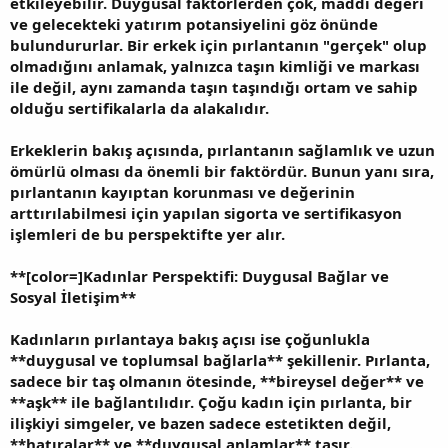
etkileyebilir. Duygusal faktörlerden çok, maddi değeri
ve gelecekteki yatırım potansiyelini göz önünde
bulundururlar. Bir erkek için pırlantanın "gerçek" olup
olmadığını anlamak, yalnızca taşın kimliği ve markası
ile değil, aynı zamanda taşın taşındığı ortam ve sahip
olduğu sertifikalarla da alakalıdır.
Erkeklerin bakış açısında, pırlantanın sağlamlık ve uzun
ömürlü olması da önemli bir faktördür. Bunun yanı sıra,
pırlantanın kayıptan korunması ve değerinin
arttırılabilmesi için yapılan sigorta ve sertifikasyon
işlemleri de bu perspektifte yer alır.
**
[color=]Kadınlar Perspektifi: Duygusal Bağlar ve
Sosyal İletişim**
Kadınların pırlantaya bakış açısı ise çoğunlukla
**duygusal ve toplumsal bağlarla** şekillenir. Pırlanta,
sadece bir taş olmanın ötesinde, **bireysel değer** ve
**aşk** ile bağlantılıdır. Çoğu kadın için pırlanta, bir
ilişkiyi simgeler, ve bazen sadece estetikten değil,
**hatıralar** ve **duygusal anlamlar** taşır.