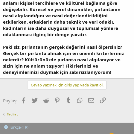
anlamı kişisel tercihlere ve kültürel bağlama göre
değişebilir. Küresel ve yerel dinamikler, pırlantanın
nasıl algılandığını ve nasıl değerlendirildiğini
etkilerken, erkeklerin daha teknik ve veri odaklı,
kadınların ise daha duygusal ve toplumsal yönlere
odaklanması ilginç bir denge yaratır.
Peki siz, pırlantanın gerçek değerini nasıl ölçersiniz?
Gerçek bir pırlanta almak için en önemli kriterleriniz
nelerdir? Kültürünüzde pırlanta nasıl algılanıyor ve
sizin için ne anlam taşıyor? Fikirlerinizi ve
deneyimlerinizi duymak için sabırsızlanıyorum!
Cevap yazmak için giriş yap yada kayıt ol.
Facebook
Twitter
Reddit
Pinterest
Tumblr
WhatsApp
E-posta
Link
Paylaş:
Tadilat
Türkçe (TR)