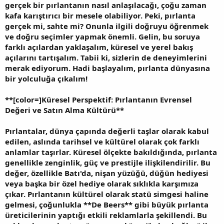
gerçek bir pırlantanın nasıl anlaşılacağı, çoğu zaman
kafa karıştırıcı bir mesele olabiliyor. Peki, pırlanta
gerçek mi, sahte mi? Onunla ilgili doğruyu öğrenmek
ve doğru seçimler yapmak önemli. Gelin, bu soruya
farklı açılardan yaklaşalım, küresel ve yerel bakış
açılarını tartışalım. Tabii ki, sizlerin de deneyimlerini
merak ediyorum. Hadi başlayalım, pırlanta dünyasına
bir yolculuğa çıkalım!
**
[color=]Küresel Perspektif: Pırlantanın Evrensel
Değeri ve Satın Alma Kültürü**
Pırlantalar, dünya çapında değerli taşlar olarak kabul
edilen, aslında tarihsel ve kültürel olarak çok farklı
anlamlar taşırlar. Küresel ölçekte bakıldığında, pırlanta
genellikle zenginlik, güç ve prestijle ilişkilendirilir. Bu
değer, özellikle Batı'da, nişan yüzüğü, düğün hediyesi
veya başka bir özel hediye olarak sıklıkla karşımıza
çıkar. Pırlantanın kültürel olarak statü simgesi haline
gelmesi, çoğunlukla **De Beers** gibi büyük pırlanta
üreticilerinin yaptığı etkili reklamlarla şekillendi. Bu