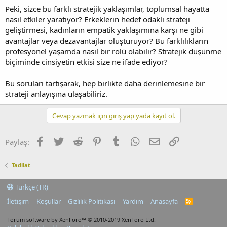
Peki, sizce bu farklı stratejik yaklaşımlar, toplumsal hayatta
nasıl etkiler yaratıyor? Erkeklerin hedef odaklı strateji
geliştirmesi, kadınların empatik yaklaşımına karşı ne gibi
avantajlar veya dezavantajlar oluşturuyor? Bu farklılıkların
profesyonel yaşamda nasıl bir rolü olabilir? Stratejik düşünme
biçiminde cinsiyetin etkisi size ne ifade ediyor?
Bu soruları tartışarak, hep birlikte daha derinlemesine bir
strateji anlayışına ulaşabiliriz.
Cevap yazmak için giriş yap yada kayıt ol.
Facebook
Twitter
Reddit
Pinterest
Tumblr
WhatsApp
E-posta
Link
Paylaş:
Tadilat
Türkçe (TR)
İletişim
Koşullar
Gizlilik Politikası
Yardım
Anasayfa
R
S
S
Forum software by XenForo™
© 2010-2019 XenForo Ltd.