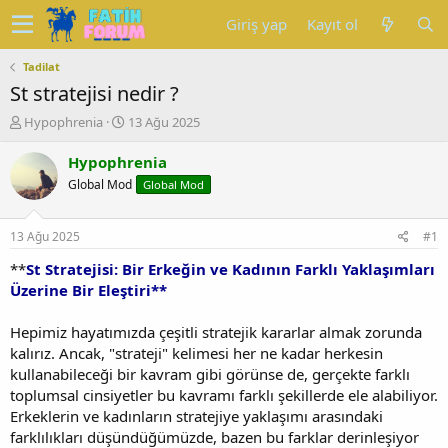
Giriş yap
Kayıt ol
Tadilat
St stratejisi nedir ?
K
B
Hypophrenia
13 Ağu 2025
o
a
n
ş
Hypophrenia
u
l
Global Mod
Global Mod
y
a
u
n
b
g
13 Ağu 2025
#1
a
ı
ş
ç
**
St Stratejisi: Bir Erkeğin ve Kadının Farklı Yaklaşımları
l
t
Üzerine Bir Eleştiri**
a
a
t
r
Hepimiz hayatımızda çeşitli stratejik kararlar almak zorunda
a
i
kalırız. Ancak, "strateji" kelimesi her ne kadar herkesin
n
h
kullanabileceği bir kavram gibi görünse de, gerçekte farklı
i
toplumsal cinsiyetler bu kavramı farklı şekillerde ele alabiliyor.
Erkeklerin ve kadınların stratejiye yaklaşımı arasındaki
farklılıkları düşündüğümüzde, bazen bu farklar derinleşiyor