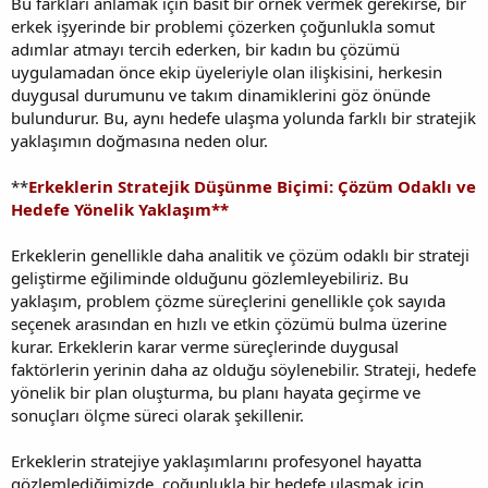
Bu farkları anlamak için basit bir örnek vermek gerekirse, bir
erkek işyerinde bir problemi çözerken çoğunlukla somut
adımlar atmayı tercih ederken, bir kadın bu çözümü
uygulamadan önce ekip üyeleriyle olan ilişkisini, herkesin
duygusal durumunu ve takım dinamiklerini göz önünde
bulundurur. Bu, aynı hedefe ulaşma yolunda farklı bir stratejik
yaklaşımın doğmasına neden olur.
**
Erkeklerin Stratejik Düşünme Biçimi: Çözüm Odaklı ve
Hedefe Yönelik Yaklaşım**
Erkeklerin genellikle daha analitik ve çözüm odaklı bir strateji
geliştirme eğiliminde olduğunu gözlemleyebiliriz. Bu
yaklaşım, problem çözme süreçlerini genellikle çok sayıda
seçenek arasından en hızlı ve etkin çözümü bulma üzerine
kurar. Erkeklerin karar verme süreçlerinde duygusal
faktörlerin yerinin daha az olduğu söylenebilir. Strateji, hedefe
yönelik bir plan oluşturma, bu planı hayata geçirme ve
sonuçları ölçme süreci olarak şekillenir.
Erkeklerin stratejiye yaklaşımlarını profesyonel hayatta
gözlemlediğimizde, çoğunlukla bir hedefe ulaşmak için