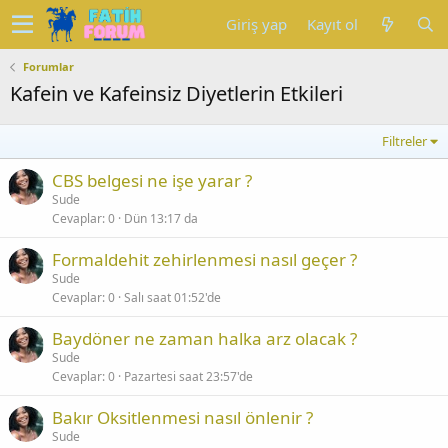
Giriş yap
Kayıt ol
Forumlar
Kafein ve Kafeinsiz Diyetlerin Etkileri
Filtreler
CBS belgesi ne işe yarar ?
Sude
Cevaplar
0
Dün 13:17 da
Formaldehit zehirlenmesi nasıl geçer ?
Sude
Cevaplar
0
Salı saat 01:52'de
Baydöner ne zaman halka arz olacak ?
Sude
Cevaplar
0
Pazartesi saat 23:57'de
Bakır Oksitlenmesi nasıl önlenir ?
Sude