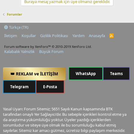
Buraya mesaj yazmak için üye olmanız gereklidir.
Forumlar
Türkçe (TR)
İletişim
Koşullar
Gizlilik Politikası
Yardım
Anasayfa
R
S
S
Forum software by XenForo™
© 2010-2019 XenForo Ltd.
Kalabalık Yalnızlık
Büyük Forum
👑 REKLAM ve İLETİŞİM
WhatsApp
Teams
Telegram
E-Posta
Yasal Uyarı: Forum Sitemiz; 5651 Sayılı Kanun kapsamında BTK
tarafından onaylı Yer Sağlayıcı'dır. Bu sebeple içerikleri kontrol etme ya
da araştırma yükümlülüğü yoktur. Üyeler yazdığı içeriklerden
sorumludur ve siteye üye olmak ile bu sorumluluğu kabul etmiş
sayılırlar. Sitemiz kar amacı gütmez, ücretsiz bilgi paylaşım merkezidir.