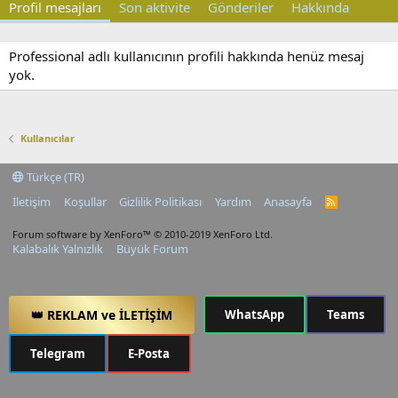
Profil mesajları
Son aktivite
Gönderiler
Hakkında
Professional adlı kullanıcının profili hakkında henüz mesaj
yok.
Kullanıcılar
Türkçe (TR)
İletişim
Koşullar
Gizlilik Politikası
Yardım
Anasayfa
R
S
S
Forum software by XenForo™
© 2010-2019 XenForo Ltd.
Kalabalık Yalnızlık
Büyük Forum
👑 REKLAM ve İLETİŞİM
WhatsApp
Teams
Telegram
E-Posta