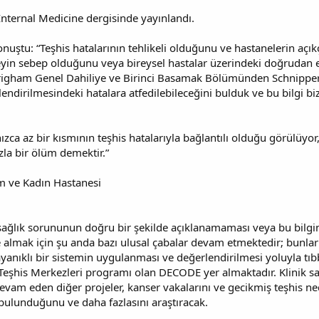
nternal Medicine dergisinde yayınlandı.
onuştu: “Teşhis hatalarının tehlikeli olduğunu ve hastanelerin açıkç
neyin sebep olduğunu veya bireysel hastalar üzerindeki doğrudan
igham Genel Dahiliye ve Birinci Basamak Bölümünden Schnipper. “
endirilmesindeki hatalara atfedilebileceğini bulduk ve bu bilgi biz
zca az bir kısmının teşhis hatalarıyla bağlantılı olduğu görülüyor,
zla bir ölüm demektir.”
am ve Kadın Hastanesi
n sağlık sorununun doğru bir şekilde açıklanamaması veya bu bilgin
e almak için şu anda bazı ulusal çabalar devam etmektedir; bunla
anıklı bir sistemin uygulanması ve değerlendirilmesi yoluyla tıb
şhis Merkezleri programı olan DECODE yer almaktadır. Klinik sa
devam eden diğer projeler, kanser vakalarını ve gecikmiş teşhis nede
a bulunduğunu ve daha fazlasını araştıracak.