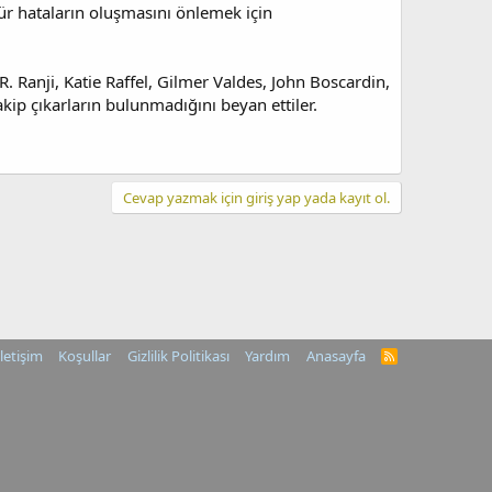
tür hataların oluşmasını önlemek için
 Ranji, Katie Raffel, Gilmer Valdes, John Boscardin,
kip çıkarların bulunmadığını beyan ettiler.
Cevap yazmak için giriş yap yada kayıt ol.
İletişim
Koşullar
Gizlilik Politikası
Yardım
Anasayfa
R
S
S