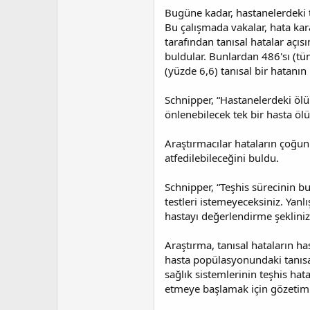
Bugüne kadar, hastanelerdeki t
Bu çalışmada vakalar, hata kar
tarafından tanısal hatalar açıs
buldular. Bunlardan 486'sı (tüm
(yüzde 6,6) tanısal bir hatanı
Schnipper, “Hastanelerdeki ölüm
önlenebilecek tek bir hasta öl
Araştırmacılar hataların çoğun
atfedilebileceğini buldu.
Schnipper, “Teşhis sürecinin b
testleri istemeyeceksiniz. Yanl
hastayı değerlendirme şeklinizi
Araştırma, tanısal hataların ha
hasta popülasyonundaki tanısal
sağlık sistemlerinin teşhis hat
etmeye başlamak için gözetim s