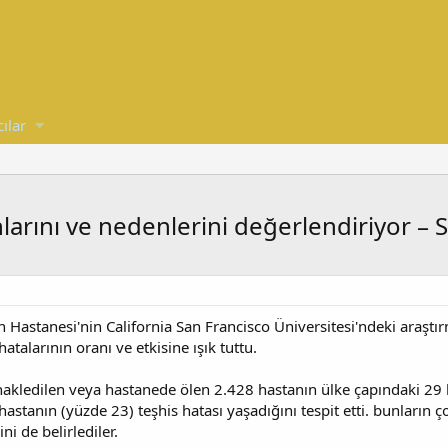
cılar
larını ve nedenlerini değerlendiriyor – 
 Hastanesi'nin California San Francisco Üniversitesi'ndeki araştırma
atalarının oranı ve etkisine ışık tuttu.
kledilen veya hastanede ölen 2.428 hastanın ülke çapındaki 29 ha
hastanın (yüzde 23) teşhis hatası yaşadığını tespit etti. bunların ç
i de belirlediler.