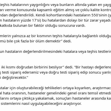
eşhis hatalarının yaygınlığını veya bunların altında yatan en yay
arı verme konusunda kapsamlı eğitim almış ve çoklu kalite kontro
ından değerlendirildi. Kendi kohortlarındaki hastaların 550'sinin 
 hastaların yüzde 17'si) bu hatalardan dolayı bir tür zarar yaşadı
n katkıda bulunan bir faktör olduğu sonucuna vardı.
lerin yalnızca az bir kısmının teşhis hatalarıyla bağlantılı olduğu
ümü bile çok fazla bir ölüm demektir” dedi.
un hastaların değerlendirilmesindeki hatalara veya teşhis testle
u iki kısmı doğrudan birbirini besliyor” dedi. “Bir hastayı değerl
ış testi sipariş ederseniz veya doğru testi sipariş edip sonucu ya
 değiştirecektir.”
stalar için oluşturabileceği tehlikeleri ortaya koyarken, araştırmac
 hata oranının, hastaneler genelindeki genel oranı temsil etmediğ
alarını ortaya çıktıkça yakalamak, sonuçları hastaneler arasında kar
istemlerini nasıl uygulayabileceğini araştırıyor.