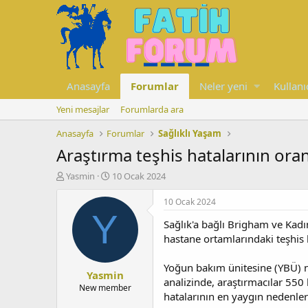
Anasayfa
Forumlar
Neler yeni
Kullanı
Yeni mesajlar
Forumlarda ara
Anasayfa
Forumlar
Sağlıklı Yaşam
Araştırma teşhis hatalarının oran
K
B
Yasmin
10 Ocak 2024
o
a
n
ş
10 Ocak 2024
u
l
Y
Sağlık'a bağlı Brigham ve Kadın
y
a
u
n
hastane ortamlarındaki teşhis h
b
g
a
ı
Yoğun bakım ünitesine (YBÜ) na
Yasmin
ş
ç
analizinde, araştırmacılar 550 
l
t
New member
hatalarının en yaygın nedenlerin
a
a