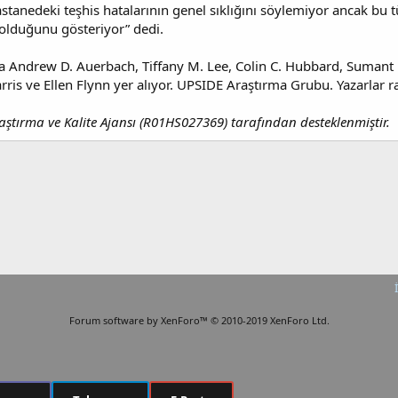
stanedeki teşhis hatalarının genel sıklığını söylemiyor ancak bu 
olduğunu gösteriyor” dedi.
a Andrew D. Auerbach, Tiffany M. Lee, Colin C. Hubbard, Sumant R.
ris ve Ellen Flynn yer alıyor. UPSIDE Araştırma Grubu. Yazarlar ra
aştırma ve Kalite Ajansı (R01HS027369) tarafından desteklenmiştir.
Forum software by XenForo™
© 2010-2019 XenForo Ltd.