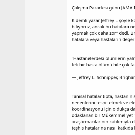
t
r
a
i
Çalışma Pazartesi günü JAMA I
n
h
i
Kıdemli yazar Jeffrey L şöyle k
biliyoruz, ancak bu hatalara 
yapmak çok daha zor” dedi. Br
hatalara veya hastaların değerl
“Hastanelerdeki ölümlerin yalnı
tek bir hasta ölümü bile çok fa
— Jeffrey L. Schnipper, Brigh
Tanısal hatalar tıpta, hastanı
nedenlerini tespit etmek ve el
koordinasyonu için oldukça day
odaklanan bir Mükemmeliyet Te
araştırmacılarının katılımıyla 
teşhis hatalarına nasıl katkıd