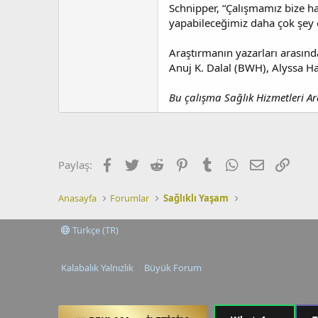
Schnipper, “Çalışmamız bize ha
yapabileceğimiz daha çok şey 
Araştırmanın yazarları arasınd
Anuj K. Dalal (BWH), Alyssa Har
Bu çalışma Sağlık Hizmetleri Ar
Facebook
Twitter
Reddit
Pinterest
Tumblr
WhatsApp
E-posta
Link
Paylaş:
Anasayfa
Forumlar
Sağlıklı Yaşam
Türkçe (TR)
Kalabalık Yalnızlık
Büyük Forum