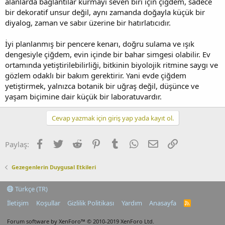
alanlarda bağlantılar kurmayı seven biri için çiğdem, sadece
bir dekoratif unsur değil, aynı zamanda doğayla küçük bir
diyalog, zaman ve sabır üzerine bir hatırlatıcıdır.
İyi planlanmış bir pencere kenarı, doğru sulama ve ışık
dengesiyle çiğdem, evin içinde bir bahar simgesi olabilir. Ev
ortamında yetiştirilebilirliği, bitkinin biyolojik ritmine saygı ve
gözlem odaklı bir bakım gerektirir. Yani evde çiğdem
yetiştirmek, yalnızca botanik bir uğraş değil, düşünce ve
yaşam biçimine dair küçük bir laboratuvardır.
Cevap yazmak için giriş yap yada kayıt ol.
Facebook
Twitter
Reddit
Pinterest
Tumblr
WhatsApp
E-posta
Link
Paylaş:
Gezegenlerin Duygusal Etkileri
Türkçe (TR)
İletişim
Koşullar
Gizlilik Politikası
Yardım
Anasayfa
R
S
S
Forum software by XenForo™
© 2010-2019 XenForo Ltd.