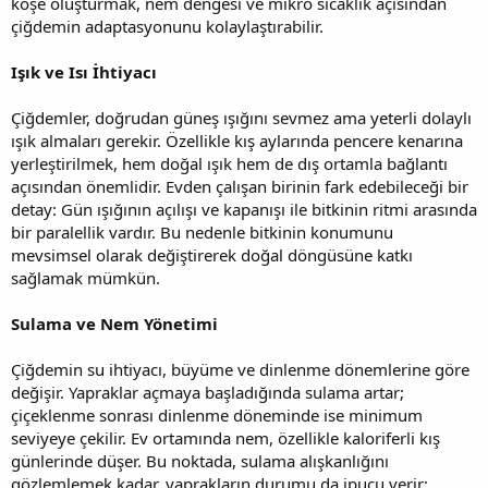
köşe oluşturmak, nem dengesi ve mikro sıcaklık açısından
çiğdemin adaptasyonunu kolaylaştırabilir.
Işık ve Isı İhtiyacı
Çiğdemler, doğrudan güneş ışığını sevmez ama yeterli dolaylı
ışık almaları gerekir. Özellikle kış aylarında pencere kenarına
yerleştirilmek, hem doğal ışık hem de dış ortamla bağlantı
açısından önemlidir. Evden çalışan birinin fark edebileceği bir
detay: Gün ışığının açılışı ve kapanışı ile bitkinin ritmi arasında
bir paralellik vardır. Bu nedenle bitkinin konumunu
mevsimsel olarak değiştirerek doğal döngüsüne katkı
sağlamak mümkün.
Sulama ve Nem Yönetimi
Çiğdemin su ihtiyacı, büyüme ve dinlenme dönemlerine göre
değişir. Yapraklar açmaya başladığında sulama artar;
çiçeklenme sonrası dinlenme döneminde ise minimum
seviyeye çekilir. Ev ortamında nem, özellikle kaloriferli kış
günlerinde düşer. Bu noktada, sulama alışkanlığını
gözlemlemek kadar, yaprakların durumu da ipucu verir: