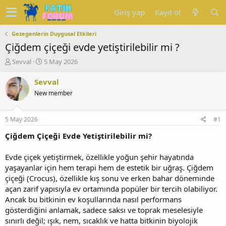
Giriş yap
Kayıt ol
Gezegenlerin Duygusal Etkileri
Çiğdem çiçeği evde yetiştirilebilir mi ?
K
B
Sevval
5 May 2026
o
a
n
ş
Sevval
u
l
New member
y
a
u
n
b
g
5 May 2026
#1
a
ı
ş
ç
Çiğdem Çiçeği Evde Yetiştirilebilir mi?
l
t
a
a
Evde çiçek yetiştirmek, özellikle yoğun şehir hayatında
t
r
yaşayanlar için hem terapi hem de estetik bir uğraş. Çiğdem
a
i
çiçeği (Crocus), özellikle kış sonu ve erken bahar döneminde
n
h
açan zarif yapısıyla ev ortamında popüler bir tercih olabiliyor.
i
Ancak bu bitkinin ev koşullarında nasıl performans
gösterdiğini anlamak, sadece saksı ve toprak meselesiyle
sınırlı değil; ışık, nem, sıcaklık ve hatta bitkinin biyolojik